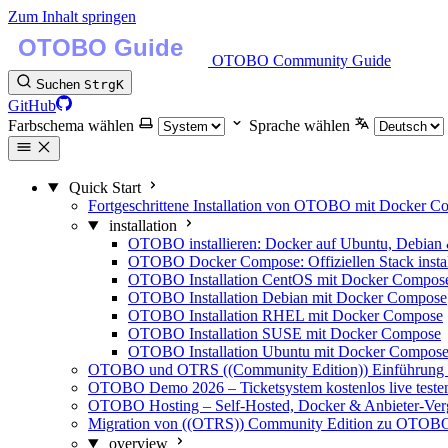
Zum Inhalt springen
OTOBO Community Guide
Suchen
Strg
K
GitHub
Farbschema wählen
Sprache wählen
Quick Start
Fortgeschrittene Installation von OTOBO mit Docker 
installation
OTOBO installieren: Docker auf Ubuntu, Debian
OTOBO Docker Compose: Offiziellen Stack instal
OTOBO Installation CentOS mit Docker Compos
OTOBO Installation Debian mit Docker Compose
OTOBO Installation RHEL mit Docker Compose
OTOBO Installation SUSE mit Docker Compose
OTOBO Installation Ubuntu mit Docker Compos
OTOBO und OTRS ((Community Edition)) Einführung -
OTOBO Demo 2026 – Ticketsystem kostenlos live teste
OTOBO Hosting – Self-Hosted, Docker & Anbieter-Ver
Migration von ((OTRS)) Community Edition zu OTOB
overview