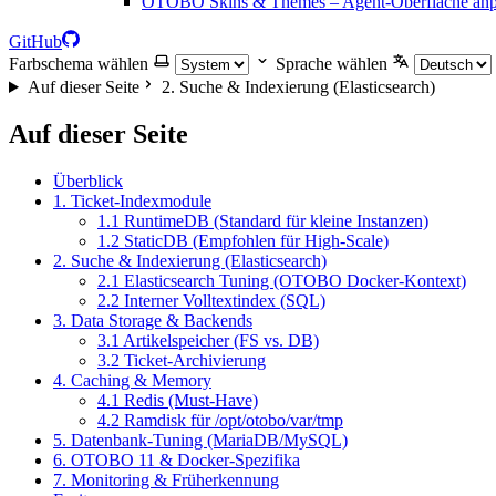
OTOBO Skins & Themes – Agent-Oberfläche anp
GitHub
Farbschema wählen
Sprache wählen
Auf dieser Seite
2. Suche & Indexierung (Elasticsearch)
Auf dieser Seite
Überblick
1. Ticket-Indexmodule
1.1 RuntimeDB (Standard für kleine Instanzen)
1.2 StaticDB (Empfohlen für High-Scale)
2. Suche & Indexierung (Elasticsearch)
2.1 Elasticsearch Tuning (OTOBO Docker-Kontext)
2.2 Interner Volltextindex (SQL)
3. Data Storage & Backends
3.1 Artikelspeicher (FS vs. DB)
3.2 Ticket-Archivierung
4. Caching & Memory
4.1 Redis (Must-Have)
4.2 Ramdisk für /opt/otobo/var/tmp
5. Datenbank-Tuning (MariaDB/MySQL)
6. OTOBO 11 & Docker-Spezifika
7. Monitoring & Früherkennung