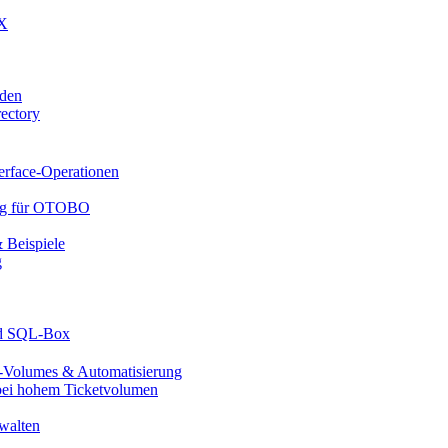
UX
den
ectory
rface-Operationen
ung für OTOBO
Beispiele
g
nd SQL-Box
Volumes & Automatisierung
ei hohem Ticketvolumen
walten