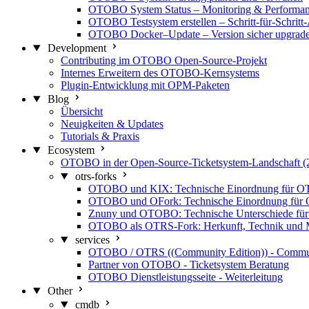
OTOBO System Status – Monitoring & Performa
OTOBO Testsystem erstellen – Schritt-für-Schritt
OTOBO Docker–Update – Version sicher upgrad
Development
Contributing im OTOBO Open-Source-Projekt
Internes Erweitern des OTOBO-Kernsystems
Plugin-Entwicklung mit OPM-Paketen
Blog
Übersicht
Neuigkeiten & Updates
Tutorials & Praxis
Ecosystem
OTOBO in der Open-Source-Ticketsystem-Landschaft (
otrs-forks
OTOBO und KIX: Technische Einordnung für O
OTOBO und OFork: Technische Einordnung für
Znuny und OTOBO: Technische Unterschiede für 
OTOBO als OTRS-Fork: Herkunft, Technik und M
services
OTOBO / OTRS ((Community Edition)) - Commu
Partner von OTOBO - Ticketsystem Beratung
OTOBO Dienstleistungsseite - Weiterleitung
Other
cmdb