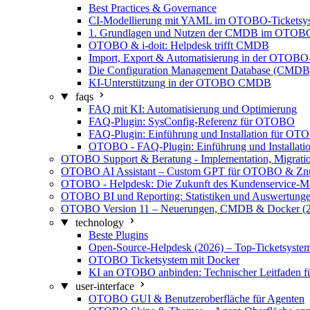
Best Practices & Governance
CI-Modellierung mit YAML im OTOBO-Ticketsy
1. Grundlagen und Nutzen der CMDB im OTOBO
OTOBO & i-doit: Helpdesk trifft CMDB
Import, Export & Automatisierung in der OTO
Die Configuration Management Database (CMD
KI-Unterstützung in der OTOBO CMDB
faqs
FAQ mit KI: Automatisierung und Optimierung
FAQ-Plugin: SysConfig-Referenz für OTOBO
FAQ-Plugin: Einführung und Installation für O
OTOBO - FAQ-Plugin: Einführung und Installati
OTOBO Support & Beratung - Implementation, Migrati
OTOBO AI Assistant – Custom GPT für OTOBO & Zn
OTOBO - Helpdesk: Die Zukunft des Kundenservice-M
OTOBO BI und Reporting: Statistiken und Auswertunge
OTOBO Version 11 – Neuerungen, CMDB & Docker (2
technology
Beste Plugins
Open-Source-Helpdesk (2026) – Top-Ticketsystem
OTOBO Ticketsystem mit Docker
KI an OTOBO anbinden: Technischer Leitfaden fü
user-interface
OTOBO GUI & Benutzeroberfläche für Agenten