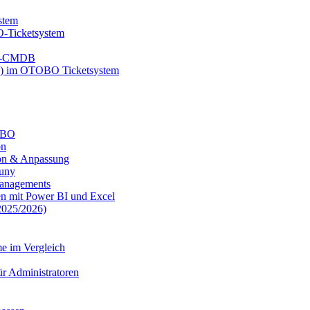
stem
-Ticketsystem
BO-CMDB
B) im OTOBO Ticketsystem
TOBO
on
on & Anpassung
uny
anagements
n mit Power BI und Excel
025/2026)
e im Vergleich
r Administratoren