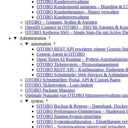
OTOBO Kundenverwaltung
OTOBO Kundenportal anpassen – Branding & 
OTOBO Kundenbenutzer - Nutzer verwalten
OTOBO Kundenverwaltung
OTOBO – Gruppen, Rollen & Agenten
OpenID Connect in OTOBO – SSO für Agenten & Kun
OTOBO Kerberos SSO – Single Sign-On mit Active Dir
Administration
automation
OTOBO REST API erweitern: eigene Generic-Inte
Generic Agent in OTOBO
Open Ticket AI Runtime – Python-Automatisier
OTOBO Ticketsystem – Prozessmanagement
OTOBO REST API – Konfiguration, Endpoints & 
OTOBO Schnittstelle: Web Services & Anbindun
OTOBO Schnittstellen: Portal, API & Custom Pages
OTOBO Ticketsystem - Logo ändern
OTOBO Package Manager
Optimale Nutzung von OTOBO Sitzungsverwaltung u
system
OTOBO Backup & Restore – Datenbank, Docker-
OTOBO Performance-Optimierung – Skalierung b
OTOBO Staging-System einrichten
OTOBO Systemkonfiguration – Einstellungen ver
OTOBO – Systemwartung planen und verwalten