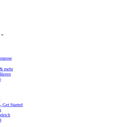
Compose
 & mehr
lieren
e
e
 Get Started
n
gleich
O