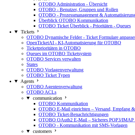
OTOBO Administration - Übersicht
OTOBO - Benutzer, Gruppen und Rollen
OTOBO - Prozessmanagement & Automatisierun
Überblick OTOBO Kommunikation
OTOBO Ticket Überblick - Prioritäten - Queues
Tickets
OTOBO Dynamische Felder - Ticket Formulare anpasse
OpenTicketAI - KI-Automatisierung für OTOBO
Ticketprioritäten in OTOBO
Queues im OTOBO Ticketsystem
OTOBO Services verwalten
States
OTOBO Vorlagenverwaltung
OTOBO Ticket Typen
Agents
OTOBO Agentenverwaltung
OTOBO ACLs
communication
OTOBO Kommunikation
OTOBO E-Mail einrichten – Versand, Empfang &
OTOBO Ticket-Benachrichtigungen
OTOBO OAuth2 E-Mail – Sicheres POP3/IMAP mi
OTOBO - Kommunikation mit SMS-Vorlagen
customers