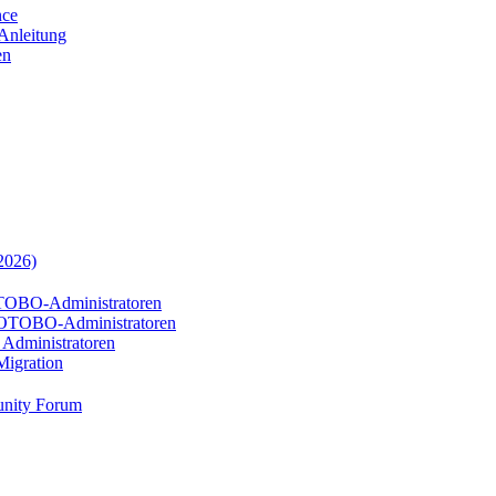
nce
-Anleitung
en
2026)
TOBO-Administratoren
 OTOBO-Administratoren
Administratoren
igration
nity Forum