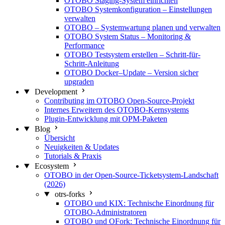
OTOBO Staging-System einrichten
OTOBO Systemkonfiguration – Einstellungen
verwalten
OTOBO – Systemwartung planen und verwalten
OTOBO System Status – Monitoring &
Performance
OTOBO Testsystem erstellen – Schritt-für-
Schritt-Anleitung
OTOBO Docker–Update – Version sicher
upgraden
Development
Contributing im OTOBO Open-Source-Projekt
Internes Erweitern des OTOBO-Kernsystems
Plugin-Entwicklung mit OPM-Paketen
Blog
Übersicht
Neuigkeiten & Updates
Tutorials & Praxis
Ecosystem
OTOBO in der Open-Source-Ticketsystem-Landschaft
(2026)
otrs-forks
OTOBO und KIX: Technische Einordnung für
OTOBO-Administratoren
OTOBO und OFork: Technische Einordnung für