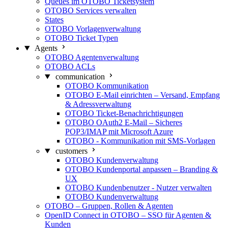
Queues im OTOBO Ticketsystem
OTOBO Services verwalten
States
OTOBO Vorlagenverwaltung
OTOBO Ticket Typen
Agents
OTOBO Agentenverwaltung
OTOBO ACLs
communication
OTOBO Kommunikation
OTOBO E-Mail einrichten – Versand, Empfang
& Adressverwaltung
OTOBO Ticket-Benachrichtigungen
OTOBO OAuth2 E-Mail – Sicheres
POP3/IMAP mit Microsoft Azure
OTOBO - Kommunikation mit SMS-Vorlagen
customers
OTOBO Kundenverwaltung
OTOBO Kundenportal anpassen – Branding &
UX
OTOBO Kundenbenutzer - Nutzer verwalten
OTOBO Kundenverwaltung
OTOBO – Gruppen, Rollen & Agenten
OpenID Connect in OTOBO – SSO für Agenten &
Kunden