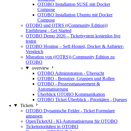
OTOBO Installation SUSE mit Docker
Compose
OTOBO Installation Ubuntu mit Docker
Compose
OTOBO und OTRS ((Community Edition))
Einführung - Get Started
OTOBO Demo 2026 – Ticketsystem kostenlos live
testen
OTOBO Hosting – Self-Hosted, Docker & Anbieter-
Vergleich
Migration von ((OTRS)) Community Edition zu
OTOBO
overview
OTOBO Administration - Übersicht
OTOBO - Benutzer, Gruppen und Rollen
OTOBO - Prozessmanagement &
Automatisierung
Überblick OTOBO Kommunikation
OTOBO Ticket Überblick - Prioritäten - Queues
Tickets
OTOBO Dynamische Felder - Ticket Formulare
anpassen
OpenTicketAI - KI-Automatisierung für OTOBO
Ticketprioritäten in OTOBO