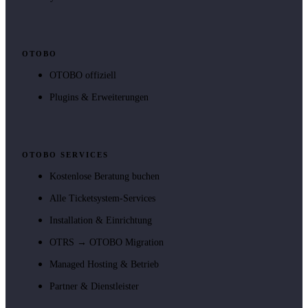
OTOBO
OTOBO offiziell
Plugins & Erweiterungen
OTOBO SERVICES
Kostenlose Beratung buchen
Alle Ticketsystem-Services
Installation & Einrichtung
OTRS → OTOBO Migration
Managed Hosting & Betrieb
Partner & Dienstleister