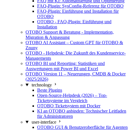
FAQ mit KI: Automatisierung und Optimierung
FAQ-Plugin: SysConfig-Referenz für OTOBO
FAQ-Plugin: Einführung und Installation für
OTOBO
OTOBO - FAQ-Plugin: Einführung und
Installation
OTOBO Support & Beratung - Implementation,
Migration & Anpassung
OTOBO AI Assistant – Custom GPT für OTOBO &
Znuny
OTOBO - Helpdesk: Die Zukunft des Kundenservice-
Managements
OTOBO BI und Reporting: Statistiken und
Auswertungen mit Power BI und Excel
OTOBO Version 11 – Neuerungen, CMDB & Docker
(2025/2026)
technology
Beste Plugins
Open-Source-Helpdesk (2026) – Top-
Ticketsysteme im Vergleich
OTOBO Ticketsystem mit Docker
KI an OTOBO anbinden: Technischer Leitfaden
für Administratoren
user-interface
OTOBO GUI & Benutzeroberfläche für Agenten