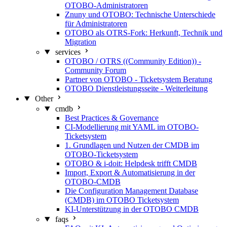
OTOBO-Administratoren
Znuny und OTOBO: Technische Unterschiede
für Administratoren
OTOBO als OTRS-Fork: Herkunft, Technik und
Migration
services
OTOBO / OTRS ((Community Edition)) -
Community Forum
Partner von OTOBO - Ticketsystem Beratung
OTOBO Dienstleistungsseite - Weiterleitung
Other
cmdb
Best Practices & Governance
CI-Modellierung mit YAML im OTOBO-
Ticketsystem
1. Grundlagen und Nutzen der CMDB im
OTOBO-Ticketsystem
OTOBO & i-doit: Helpdesk trifft CMDB
Import, Export & Automatisierung in der
OTOBO-CMDB
Die Configuration Management Database
(CMDB) im OTOBO Ticketsystem
KI-Unterstützung in der OTOBO CMDB
faqs