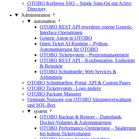
OTOBO Kerberos SSO – Single Sign-On mit Active
Directory
Administration
automation
OTOBO REST API erweitern: eigene Generic-
Interface-Operationen
Generic Agent in OTOBO
Open Ticket AI Runtime – Python-
Automatisierung für OTOBO
OTOBO Ticketsystem – Prozessmanagement
OTOBO REST API – Konfiguration, Endpoints
& Beispiele
OTOBO Schnittstelle: Web Services &
Anbindung
OTOBO Schnittstellen: Portal, API & Custom Pages
OTOBO Ticketsystem - Logo ändern
OTOBO Package Manager
Optimale Nutzung von OTOBO Sitzungsverwaltung
und SQL-Box
system
OTOBO Backup & Restore – Datenbank,
Docker-Volumes & Automatisierung
OTOBO Performance-Optimierung – Skalierung
bei hohem Ticketvolumen