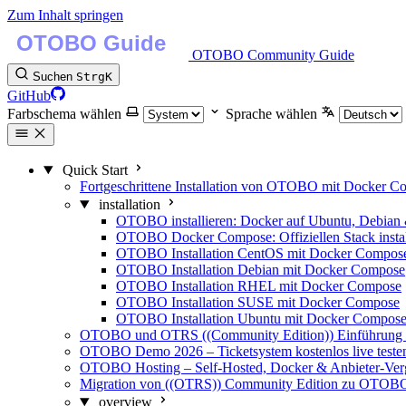
Zum Inhalt springen
OTOBO Community Guide
Suchen
Strg
K
GitHub
Farbschema wählen
Sprache wählen
Quick Start
Fortgeschrittene Installation von OTOBO mit Docker 
installation
OTOBO installieren: Docker auf Ubuntu, Debian
OTOBO Docker Compose: Offiziellen Stack instal
OTOBO Installation CentOS mit Docker Compos
OTOBO Installation Debian mit Docker Compose
OTOBO Installation RHEL mit Docker Compose
OTOBO Installation SUSE mit Docker Compose
OTOBO Installation Ubuntu mit Docker Compos
OTOBO und OTRS ((Community Edition)) Einführung -
OTOBO Demo 2026 – Ticketsystem kostenlos live teste
OTOBO Hosting – Self-Hosted, Docker & Anbieter-Ver
Migration von ((OTRS)) Community Edition zu OTOB
overview