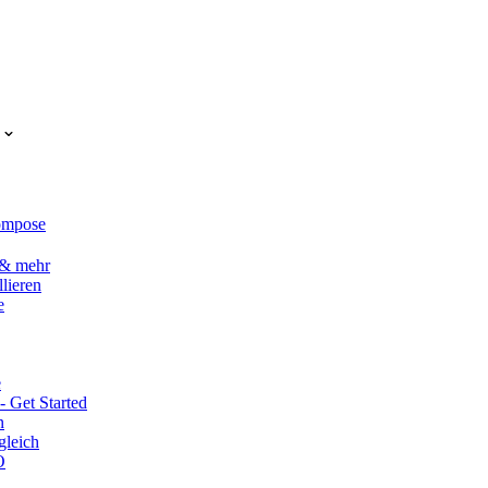
Compose
 & mehr
lieren
e
e
 Get Started
n
gleich
O