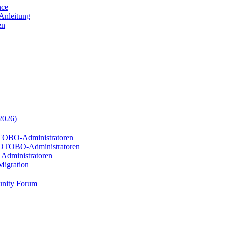
nce
-Anleitung
en
2026)
TOBO-Administratoren
 OTOBO-Administratoren
Administratoren
igration
nity Forum