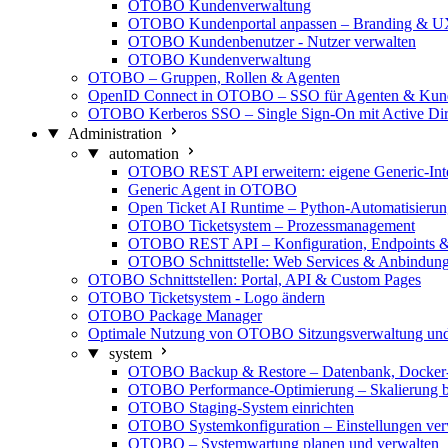
OTOBO Kundenverwaltung
OTOBO Kundenportal anpassen – Branding & 
OTOBO Kundenbenutzer - Nutzer verwalten
OTOBO Kundenverwaltung
OTOBO – Gruppen, Rollen & Agenten
OpenID Connect in OTOBO – SSO für Agenten & Kun
OTOBO Kerberos SSO – Single Sign-On mit Active Dir
Administration
automation
OTOBO REST API erweitern: eigene Generic-Inte
Generic Agent in OTOBO
Open Ticket AI Runtime – Python-Automatisier
OTOBO Ticketsystem – Prozessmanagement
OTOBO REST API – Konfiguration, Endpoints & 
OTOBO Schnittstelle: Web Services & Anbindun
OTOBO Schnittstellen: Portal, API & Custom Pages
OTOBO Ticketsystem - Logo ändern
OTOBO Package Manager
Optimale Nutzung von OTOBO Sitzungsverwaltung u
system
OTOBO Backup & Restore – Datenbank, Docker-
OTOBO Performance-Optimierung – Skalierung b
OTOBO Staging-System einrichten
OTOBO Systemkonfiguration – Einstellungen ver
OTOBO – Systemwartung planen und verwalten