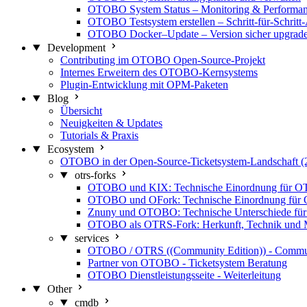
OTOBO System Status – Monitoring & Performa
OTOBO Testsystem erstellen – Schritt-für-Schritt
OTOBO Docker–Update – Version sicher upgrad
Development
Contributing im OTOBO Open-Source-Projekt
Internes Erweitern des OTOBO-Kernsystems
Plugin-Entwicklung mit OPM-Paketen
Blog
Übersicht
Neuigkeiten & Updates
Tutorials & Praxis
Ecosystem
OTOBO in der Open-Source-Ticketsystem-Landschaft (
otrs-forks
OTOBO und KIX: Technische Einordnung für O
OTOBO und OFork: Technische Einordnung für
Znuny und OTOBO: Technische Unterschiede für 
OTOBO als OTRS-Fork: Herkunft, Technik und M
services
OTOBO / OTRS ((Community Edition)) - Commu
Partner von OTOBO - Ticketsystem Beratung
OTOBO Dienstleistungsseite - Weiterleitung
Other
cmdb