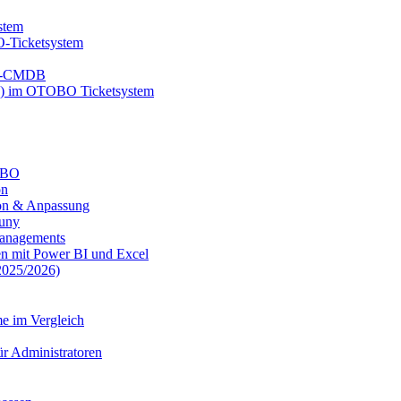
stem
-Ticketsystem
BO-CMDB
B) im OTOBO Ticketsystem
TOBO
on
on & Anpassung
uny
anagements
n mit Power BI und Excel
025/2026)
e im Vergleich
r Administratoren