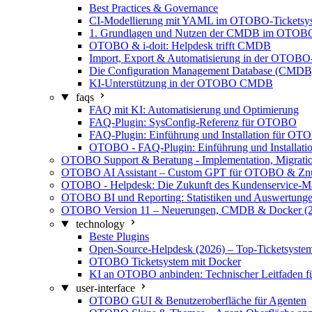
Best Practices & Governance
CI-Modellierung mit YAML im OTOBO-Ticketsy
1. Grundlagen und Nutzen der CMDB im OTOBO
OTOBO & i-doit: Helpdesk trifft CMDB
Import, Export & Automatisierung in der OTO
Die Configuration Management Database (CMD
KI-Unterstützung in der OTOBO CMDB
faqs
FAQ mit KI: Automatisierung und Optimierung
FAQ-Plugin: SysConfig-Referenz für OTOBO
FAQ-Plugin: Einführung und Installation für O
OTOBO - FAQ-Plugin: Einführung und Installati
OTOBO Support & Beratung - Implementation, Migrati
OTOBO AI Assistant – Custom GPT für OTOBO & Zn
OTOBO - Helpdesk: Die Zukunft des Kundenservice-M
OTOBO BI und Reporting: Statistiken und Auswertunge
OTOBO Version 11 – Neuerungen, CMDB & Docker (2
technology
Beste Plugins
Open-Source-Helpdesk (2026) – Top-Ticketsystem
OTOBO Ticketsystem mit Docker
KI an OTOBO anbinden: Technischer Leitfaden fü
user-interface
OTOBO GUI & Benutzeroberfläche für Agenten