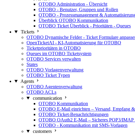
OTOBO Administration - Übersicht
OTOBO - Benutzer, Gruppen und Rollen
OTOBO - Prozessmanagement & Automatisierun
Überblick OTOBO Kommunikation
OTOBO Ticket Überblick - Prioritäten - Queues
Tickets
OTOBO Dynamische Felder - Ticket Formulare anpasse
OpenTicketAI - KI-Automatisierung für OTOBO
Ticketprioritäten in OTOBO
Queues im OTOBO Ticketsystem
OTOBO Services verwalten
States
OTOBO Vorlagenverwaltung
OTOBO Ticket Typen
Agents
OTOBO Agentenverwaltung
OTOBO ACLs
communication
OTOBO Kommunikation
OTOBO E-Mail einrichten – Versand, Empfang &
OTOBO Ticket-Benachrichtigungen
OTOBO OAuth2 E-Mail – Sicheres POP3/IMAP mi
OTOBO - Kommunikation mit SMS-Vorlagen
customers