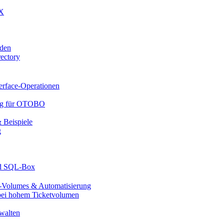
UX
den
ectory
rface-Operationen
ung für OTOBO
Beispiele
g
nd SQL-Box
Volumes & Automatisierung
ei hohem Ticketvolumen
walten