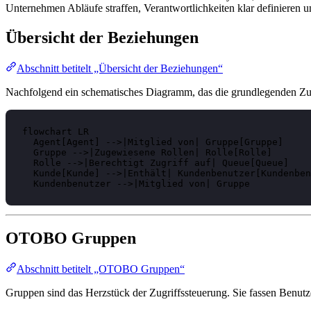
Unternehmen Abläufe straffen, Verantwortlichkeiten klar definieren u
Übersicht der Beziehungen
Abschnitt betitelt „Übersicht der Beziehungen“
Nachfolgend ein schematisches Diagramm, das die grundlegenden 
flowchart LR

  Agent[Agent] -->|Mitglied von| Gruppe[Gruppe]

  Gruppe -->|Zugewiesene Rollen| Rolle[Rolle]

  Rolle -->|Berechtigt Zugriff auf| Queue[Queue]

  Kunde[Kunde] -->|Enthält| Kundenbenutzer[Kundenben
  Kundenbenutzer -->|Mitglied von| Gruppe
OTOBO Gruppen
Abschnitt betitelt „OTOBO Gruppen“
Gruppen sind das Herzstück der Zugriffssteuerung. Sie fassen Benut