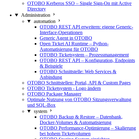
OTOBO Kerberos SSO – Single Sign-On mit Active
Directory
Administration
automation
OTOBO REST API erweitern: eigene Generic-
Interface-Operationen
Generic Agent in OTOBO
Open Ticket AI Runtime – Python-
Automatisierung für OTOBO
OTOBO Ticketsystem – Prozessmanagement
OTOBO REST API – Konfiguration, Endpoints
& Beispiele
OTOBO Schnittstelle: Web Services &
Anbindung
OTOBO Schnittstellen: Portal, API & Custom Pages
OTOBO Ticketsystem - Logo ändern
OTOBO Package Manager
Optimale Nutzung von OTOBO Sitzungsverwaltung
und SQL-Box
system
OTOBO Backup & Restore – Datenbank,
Docker-Volumes & Automatisierung
OTOBO Performance-Optimierung – Skalierung
bei hohem Ticketvolumen