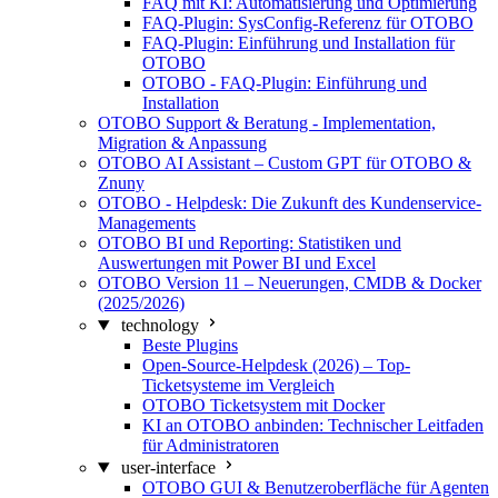
FAQ mit KI: Automatisierung und Optimierung
FAQ-Plugin: SysConfig-Referenz für OTOBO
FAQ-Plugin: Einführung und Installation für
OTOBO
OTOBO - FAQ-Plugin: Einführung und
Installation
OTOBO Support & Beratung - Implementation,
Migration & Anpassung
OTOBO AI Assistant – Custom GPT für OTOBO &
Znuny
OTOBO - Helpdesk: Die Zukunft des Kundenservice-
Managements
OTOBO BI und Reporting: Statistiken und
Auswertungen mit Power BI und Excel
OTOBO Version 11 – Neuerungen, CMDB & Docker
(2025/2026)
technology
Beste Plugins
Open-Source-Helpdesk (2026) – Top-
Ticketsysteme im Vergleich
OTOBO Ticketsystem mit Docker
KI an OTOBO anbinden: Technischer Leitfaden
für Administratoren
user-interface
OTOBO GUI & Benutzeroberfläche für Agenten