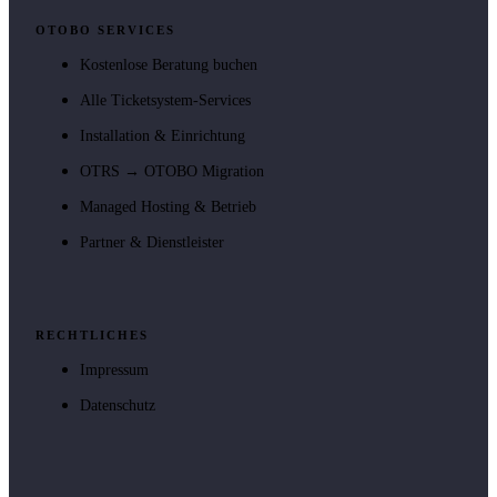
OTOBO SERVICES
Kostenlose Beratung buchen
Alle Ticketsystem-Services
Installation & Einrichtung
OTRS → OTOBO Migration
Managed Hosting & Betrieb
Partner & Dienstleister
RECHTLICHES
Impressum
Datenschutz