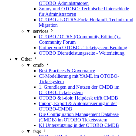
OTOBO-Administratoren
Znuny und OTOBO: Technische Unterschiede
für Administratoren
OTOBO als OTRS-Fork: Herkunft, Technik und
Migration
services
OTOBO / OTRS ((Community Edition)) -
Community Forum
Partner von OTOBO - Ticketsystem Beratung
OTOBO Dienstleistungsseite - Weiterleitung
Other
cmdb
Best Practices & Governance
CI-Modellierung mit YAML im OTOBO-
Ticketsystem
1. Grundlagen und Nutzen der CMDB im
OTOBO-Ticketsystem
OTOBO & i-doit: Helpdesk trifft CMDB
Import, Export & Automatisierung in der
OTOBO-CMDB
Die Configuration Management Database
(CMDB) im OTOBO Ticketsystem
KI-Unterstützung in der OTOBO CMDB
faqs