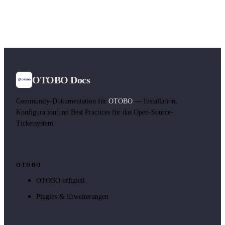
OTOBO Docs
Community-Dokumentation für
OTOBO
— Installation,
Konfiguration und Best Practices für das Open-Source-
Ticketsystem.
OTOBO
OTOBO offiziell
Plugins & Erweiterungen