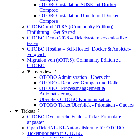
OTOBO Installation SUSE mit Docker
Compose
OTOBO Installation Ubuntu mit Docker
Compose
OTOBO und OTRS ((Community Edition))
Einführung - Get Started
OTOBO Demo 2026 – Ticketsystem kostenlos live
testen
OTOBO Hosting – Self-Hosted, Docker & Anbieter-
Vergleich
Migration von ((OTRS)) Community Edition zu
OTOBO
overview
OTOBO Administration - Übersicht
OTOBO - Benutzer, Gruppen und Rollen
OTOBO - Prozessmanagement &
Automatisierung
Überblick OTOBO Kommunikation
OTOBO Ticket Überblick - Prioritäten - Queues
Tickets
OTOBO Dynamische Felder - Ticket Formulare
anpassen
OpenTicketAI - KI-Automatisierung für OTOBO
Ticketprioritäten in OTOBO