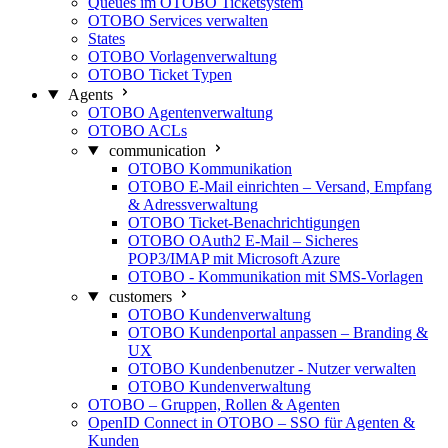
Queues im OTOBO Ticketsystem
OTOBO Services verwalten
States
OTOBO Vorlagenverwaltung
OTOBO Ticket Typen
Agents
OTOBO Agentenverwaltung
OTOBO ACLs
communication
OTOBO Kommunikation
OTOBO E-Mail einrichten – Versand, Empfang
& Adressverwaltung
OTOBO Ticket-Benachrichtigungen
OTOBO OAuth2 E-Mail – Sicheres
POP3/IMAP mit Microsoft Azure
OTOBO - Kommunikation mit SMS-Vorlagen
customers
OTOBO Kundenverwaltung
OTOBO Kundenportal anpassen – Branding &
UX
OTOBO Kundenbenutzer - Nutzer verwalten
OTOBO Kundenverwaltung
OTOBO – Gruppen, Rollen & Agenten
OpenID Connect in OTOBO – SSO für Agenten &
Kunden