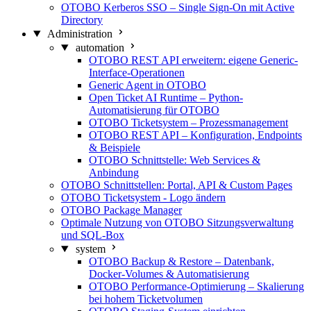
OTOBO Kerberos SSO – Single Sign-On mit Active
Directory
Administration
automation
OTOBO REST API erweitern: eigene Generic-
Interface-Operationen
Generic Agent in OTOBO
Open Ticket AI Runtime – Python-
Automatisierung für OTOBO
OTOBO Ticketsystem – Prozessmanagement
OTOBO REST API – Konfiguration, Endpoints
& Beispiele
OTOBO Schnittstelle: Web Services &
Anbindung
OTOBO Schnittstellen: Portal, API & Custom Pages
OTOBO Ticketsystem - Logo ändern
OTOBO Package Manager
Optimale Nutzung von OTOBO Sitzungsverwaltung
und SQL-Box
system
OTOBO Backup & Restore – Datenbank,
Docker-Volumes & Automatisierung
OTOBO Performance-Optimierung – Skalierung
bei hohem Ticketvolumen