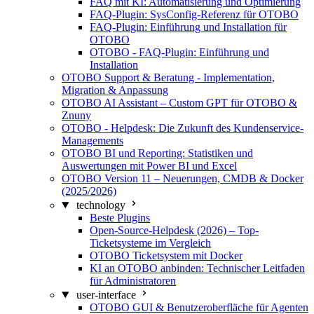
FAQ mit KI: Automatisierung und Optimierung
FAQ-Plugin: SysConfig-Referenz für OTOBO
FAQ-Plugin: Einführung und Installation für
OTOBO
OTOBO - FAQ-Plugin: Einführung und
Installation
OTOBO Support & Beratung - Implementation,
Migration & Anpassung
OTOBO AI Assistant – Custom GPT für OTOBO &
Znuny
OTOBO - Helpdesk: Die Zukunft des Kundenservice-
Managements
OTOBO BI und Reporting: Statistiken und
Auswertungen mit Power BI und Excel
OTOBO Version 11 – Neuerungen, CMDB & Docker
(2025/2026)
technology
Beste Plugins
Open-Source-Helpdesk (2026) – Top-
Ticketsysteme im Vergleich
OTOBO Ticketsystem mit Docker
KI an OTOBO anbinden: Technischer Leitfaden
für Administratoren
user-interface
OTOBO GUI & Benutzeroberfläche für Agenten