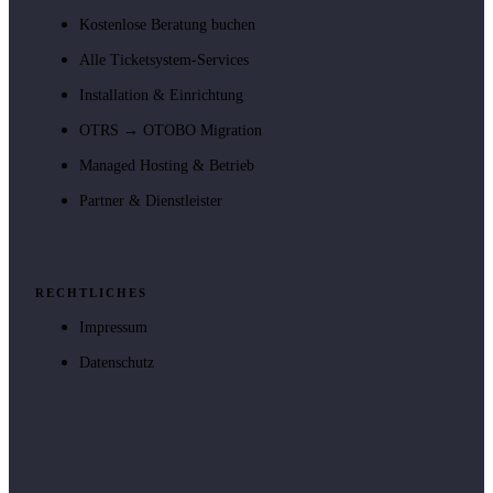
Kostenlose Beratung buchen
Alle Ticketsystem-Services
Installation & Einrichtung
OTRS → OTOBO Migration
Managed Hosting & Betrieb
Partner & Dienstleister
RECHTLICHES
Impressum
Datenschutz