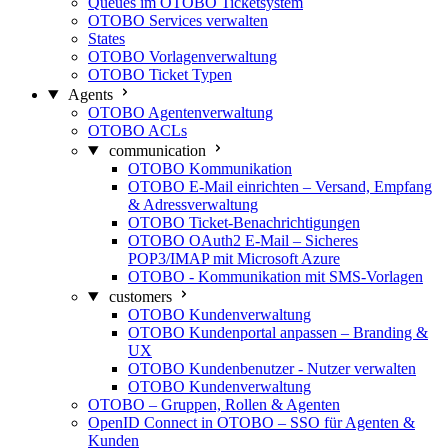
Queues im OTOBO Ticketsystem
OTOBO Services verwalten
States
OTOBO Vorlagenverwaltung
OTOBO Ticket Typen
Agents
OTOBO Agentenverwaltung
OTOBO ACLs
communication
OTOBO Kommunikation
OTOBO E-Mail einrichten – Versand, Empfang
& Adressverwaltung
OTOBO Ticket-Benachrichtigungen
OTOBO OAuth2 E-Mail – Sicheres
POP3/IMAP mit Microsoft Azure
OTOBO - Kommunikation mit SMS-Vorlagen
customers
OTOBO Kundenverwaltung
OTOBO Kundenportal anpassen – Branding &
UX
OTOBO Kundenbenutzer - Nutzer verwalten
OTOBO Kundenverwaltung
OTOBO – Gruppen, Rollen & Agenten
OpenID Connect in OTOBO – SSO für Agenten &
Kunden