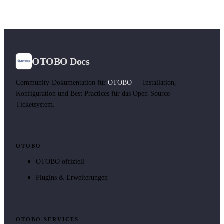
OTOBO Docs
Community-Dokumentation für
OTOBO
— Installation,
Konfiguration und Best Practices für das Open-Source-
Ticketsystem.
OTOBO
OTOBO offiziell
Plugins & Erweiterungen
OTOBO SERVICES