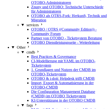
OTOBO-Administratoren
Znuny und OTOBO: Technische Unterschiede
für Administratoren
OTOBO als OTRS-Fork: Herkunft, Technik und
Migration
services
OTOBO / OTRS ((Community Edition)) -
Community Forum
Partner von OTOBO - Ticketsystem Beratung
OTOBO Dienstleistungsseite - Weiterleitung
Other
cmdb
Best Practices & Governance
CI-Modellierung mit YAML im OTOBO-
Ticketsystem
1. Grundlagen und Nutzen der CMDB im
OTOBO-Ticketsystem
OTOBO & i-doit: Helpdesk trifft CMDB
Import, Export & Automatisierung in der
OTOBO-CMDB
Die Configuration Management Database
(CMDB) im OTOBO Ticketsystem
KI-Unterstützung in der OTOBO CMDB
faqs