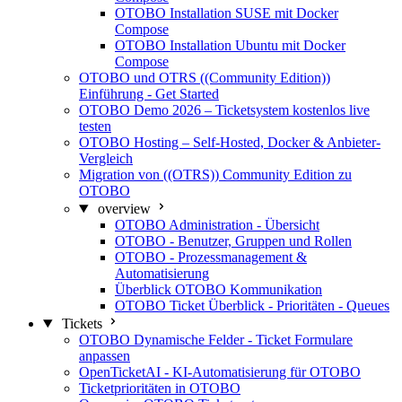
OTOBO Installation SUSE mit Docker
Compose
OTOBO Installation Ubuntu mit Docker
Compose
OTOBO und OTRS ((Community Edition))
Einführung - Get Started
OTOBO Demo 2026 – Ticketsystem kostenlos live
testen
OTOBO Hosting – Self-Hosted, Docker & Anbieter-
Vergleich
Migration von ((OTRS)) Community Edition zu
OTOBO
overview
OTOBO Administration - Übersicht
OTOBO - Benutzer, Gruppen und Rollen
OTOBO - Prozessmanagement &
Automatisierung
Überblick OTOBO Kommunikation
OTOBO Ticket Überblick - Prioritäten - Queues
Tickets
OTOBO Dynamische Felder - Ticket Formulare
anpassen
OpenTicketAI - KI-Automatisierung für OTOBO
Ticketprioritäten in OTOBO