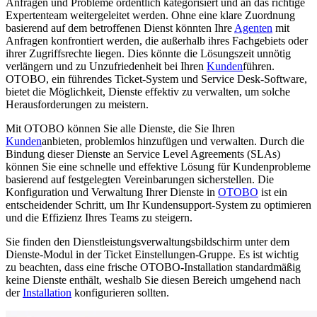
Anfragen und Probleme ordentlich kategorisiert und an das richtige
Expertenteam weitergeleitet werden. Ohne eine klare Zuordnung
basierend auf dem betroffenen Dienst könnten Ihre
Agenten
mit
Anfragen konfrontiert werden, die außerhalb ihres Fachgebiets oder
ihrer Zugriffsrechte liegen. Dies könnte die Lösungszeit unnötig
verlängern und zu Unzufriedenheit bei Ihren
Kunden
führen.
OTOBO, ein führendes Ticket-System und Service Desk-Software,
bietet die Möglichkeit, Dienste effektiv zu verwalten, um solche
Herausforderungen zu meistern.
Mit OTOBO können Sie alle Dienste, die Sie Ihren
Kunden
anbieten, problemlos hinzufügen und verwalten. Durch die
Bindung dieser Dienste an Service Level Agreements (SLAs)
können Sie eine schnelle und effektive Lösung für Kundenprobleme
basierend auf festgelegten Vereinbarungen sicherstellen. Die
Konfiguration und Verwaltung Ihrer Dienste in
OTOBO
ist ein
entscheidender Schritt, um Ihr Kundensupport-System zu optimieren
und die Effizienz Ihres Teams zu steigern.
Sie finden den Dienstleistungsverwaltungsbildschirm unter dem
Dienste-Modul in der Ticket Einstellungen-Gruppe. Es ist wichtig
zu beachten, dass eine frische OTOBO-Installation standardmäßig
keine Dienste enthält, weshalb Sie diesen Bereich umgehend nach
der
Installation
konfigurieren sollten.