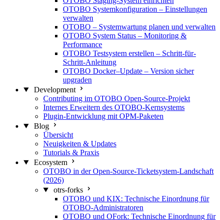
OTOBO Staging-System einrichten
OTOBO Systemkonfiguration – Einstellungen
verwalten
OTOBO – Systemwartung planen und verwalten
OTOBO System Status – Monitoring &
Performance
OTOBO Testsystem erstellen – Schritt-für-
Schritt-Anleitung
OTOBO Docker–Update – Version sicher
upgraden
Development
Contributing im OTOBO Open-Source-Projekt
Internes Erweitern des OTOBO-Kernsystems
Plugin-Entwicklung mit OPM-Paketen
Blog
Übersicht
Neuigkeiten & Updates
Tutorials & Praxis
Ecosystem
OTOBO in der Open-Source-Ticketsystem-Landschaft
(2026)
otrs-forks
OTOBO und KIX: Technische Einordnung für
OTOBO-Administratoren
OTOBO und OFork: Technische Einordnung für