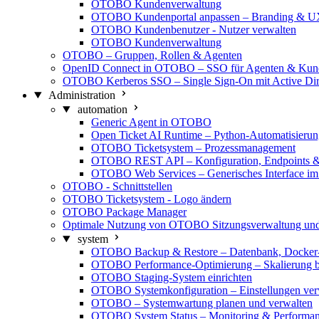
OTOBO Kundenverwaltung
OTOBO Kundenportal anpassen – Branding & 
OTOBO Kundenbenutzer - Nutzer verwalten
OTOBO Kundenverwaltung
OTOBO – Gruppen, Rollen & Agenten
OpenID Connect in OTOBO – SSO für Agenten & Kun
OTOBO Kerberos SSO – Single Sign-On mit Active Dir
Administration
automation
Generic Agent in OTOBO
Open Ticket AI Runtime – Python-Automatisier
OTOBO Ticketsystem – Prozessmanagement
OTOBO REST API – Konfiguration, Endpoints & 
OTOBO Web Services – Generisches Interface im
OTOBO - Schnittstellen
OTOBO Ticketsystem - Logo ändern
OTOBO Package Manager
Optimale Nutzung von OTOBO Sitzungsverwaltung u
system
OTOBO Backup & Restore – Datenbank, Docker-
OTOBO Performance-Optimierung – Skalierung b
OTOBO Staging-System einrichten
OTOBO Systemkonfiguration – Einstellungen ver
OTOBO – Systemwartung planen und verwalten
OTOBO System Status – Monitoring & Performa