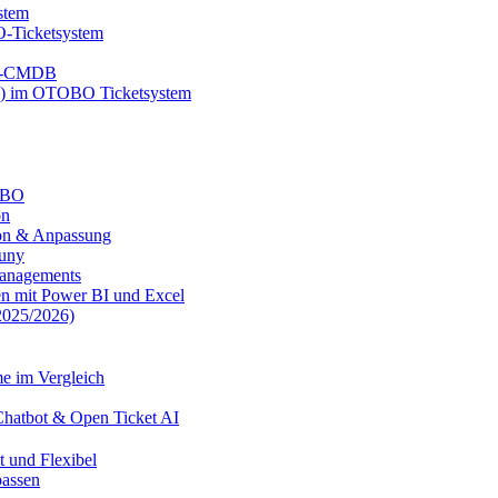
stem
-Ticketsystem
BO-CMDB
B) im OTOBO Ticketsystem
TOBO
on
on & Anpassung
uny
anagements
n mit Power BI und Excel
025/2026)
e im Vergleich
Chatbot & Open Ticket AI
 und Flexibel
assen