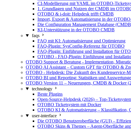
CI-Modellierung mit YAML im OTOBO-Ticketsy
1. Grundlagen und Nutzen der CMDB im OTOBO
OTOBO & i-doit: Helpdesk trifft CMDB
Import, Export & Automatisierung in der OTO
Die Configuration Management Database (CMD
KI-Unterstützung in der OTOBO CMDB
faqs
FAQ mit KI: Automatisierung und Optimierung
FAQ-Plugin: SysConfig-Referenz für OTOBO
FAQ-Plugin: Einführung und Installation für O
OTOBO - FAQ-Plugin: Einführung und Installati
OTOBO Support & Beratung - Implementation, Migrati
OTOBO AI Assistant – Custom GPT für OTOBO & Zn
OTOBO - Helpdesk: Die Zukunft des Kundenservice-M
OTOBO BI und Reporting: Statistiken und Auswertunge
OTOBO Version 11 – Neuerungen, CMDB & Docker (2
technology
Beste Plugins
Open-Source-Helpdesk (2026) – Top-Ticketsystem
OTOBO Ticketsystem mit Docker
OTOBO KI & Automatisierung – Klassifikation, 
user-interface
Die OTOBO Benutzeroberfläche (GUI) – Effizient
OTOBO Skins & Themes – Agent-Oberfläche anp