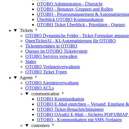
OTOBO Administration - Übersicht
OTOBO - Benutzer, Gruppen und Rollen
OTOBO - Prozessmanagement & Automatisierun
Überblick OTOBO Kommunikation
OTOBO Ticket Überblick - Prioritäten - Queues
Tickets
OTOBO Dynamische Felder - Ticket Formulare anpasse
OpenTicketAI - KI-Automatisierung für OTOBO
Ticketprioritäten in OTOBO
Queues im OTOBO Ticketsystem
OTOBO Services verwalten
States
OTOBO Vorlagenverwaltung
OTOBO Ticket Typen
Agents
OTOBO Agentenverwaltung
OTOBO ACLs
communication
OTOBO Kommunikation
OTOBO E-Mail einrichten – Versand, Empfang &
OTOBO Ticket-Benachrichtigungen
OTOBO OAuth2 E-Mail – Sicheres POP3/IMAP mi
OTOBO - Kommunikation mit SMS-Vorlagen
customers