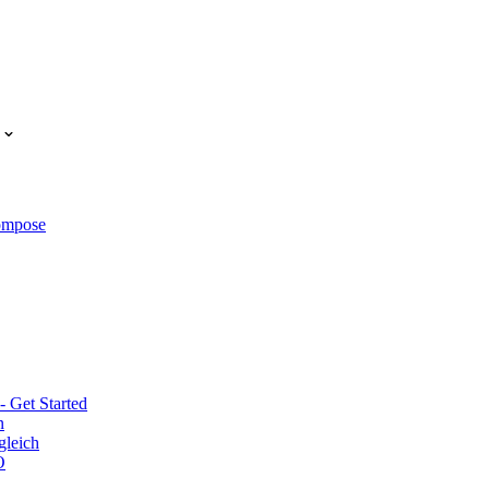
Compose
 Get Started
n
gleich
O