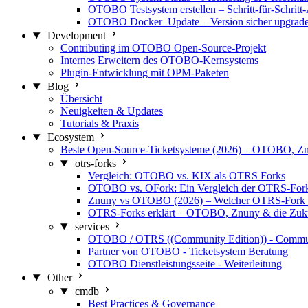
OTOBO Testsystem erstellen – Schritt-für-Schritt
OTOBO Docker–Update – Version sicher upgrad
Development
Contributing im OTOBO Open-Source-Projekt
Internes Erweitern des OTOBO-Kernsystems
Plugin-Entwicklung mit OPM-Paketen
Blog
Übersicht
Neuigkeiten & Updates
Tutorials & Praxis
Ecosystem
Beste Open-Source-Ticketsysteme (2026) – OTOBO, 
otrs-forks
Vergleich: OTOBO vs. KIX als OTRS Forks
OTOBO vs. OFork: Ein Vergleich der OTRS-For
Znuny vs OTOBO (2026) – Welcher OTRS-Fork 
OTRS-Forks erklärt – OTOBO, Znuny & die Zu
services
OTOBO / OTRS ((Community Edition)) - Commu
Partner von OTOBO - Ticketsystem Beratung
OTOBO Dienstleistungsseite - Weiterleitung
Other
cmdb
Best Practices & Governance