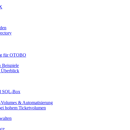
UX
den
ectory
ung für OTOBO
Beispiele
 Überblick
nd SQL-Box
Volumes & Automatisierung
ei hohem Ticketvolumen
walten
nce