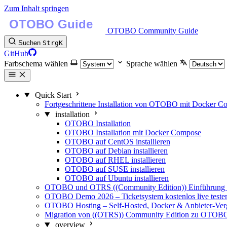
Zum Inhalt springen
OTOBO Community Guide
Suchen
Strg
K
GitHub
Farbschema wählen
Sprache wählen
Quick Start
Fortgeschrittene Installation von OTOBO mit Docker 
installation
OTOBO Installation
OTOBO Installation mit Docker Compose
OTOBO auf CentOS installieren
OTOBO auf Debian installieren
OTOBO auf RHEL installieren
OTOBO auf SUSE installieren
OTOBO auf Ubuntu installieren
OTOBO und OTRS ((Community Edition)) Einführung -
OTOBO Demo 2026 – Ticketsystem kostenlos live teste
OTOBO Hosting – Self-Hosted, Docker & Anbieter-Ver
Migration von ((OTRS)) Community Edition zu OTOB
overview