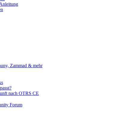
-Anleitung
en
Znuny, Zammad & mehr
ks
passt?
kunft nach OTRS CE
nity Forum