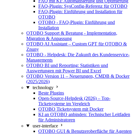
FAQ mit KI: Automatisierung und Optimierung
FAQ-Plugin: SysConfig-Referenz für OTOBO
FAQ-Plugin: Einführung und Installation für
OTOBO
OTOBO - FAQ-Plugin: Einführung und
Installation
OTOBO Support & Beratung - Implementation,
Migration & Anpassung
OTOBO AI Assistant – Custom GPT für OTOBO &
Znuny
OTOBO - Helpdesk: Die Zukunft des Kundenservice-
Managements
OTOBO BI und Reporting: Statistiken und
Auswertungen mit Power BI und Excel
OTOBO Version 11 – Neuerungen, CMDB & Docker
(2025/2026)
technology
Beste Plugins
Open-Source-Helpdesk (2026) – Top-
Ticketsysteme im Vergleich
OTOBO Ticketsystem mit Docker
KI an OTOBO anbinden: Technischer Leitfaden
für Administratoren
user-interface
OTOBO GUI & Benutzeroberfläche für Agenten