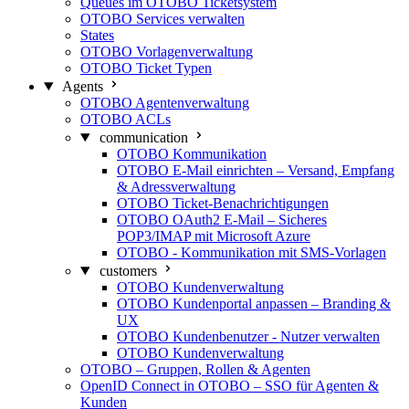
Queues im OTOBO Ticketsystem
OTOBO Services verwalten
States
OTOBO Vorlagenverwaltung
OTOBO Ticket Typen
Agents
OTOBO Agentenverwaltung
OTOBO ACLs
communication
OTOBO Kommunikation
OTOBO E-Mail einrichten – Versand, Empfang
& Adressverwaltung
OTOBO Ticket-Benachrichtigungen
OTOBO OAuth2 E-Mail – Sicheres
POP3/IMAP mit Microsoft Azure
OTOBO - Kommunikation mit SMS-Vorlagen
customers
OTOBO Kundenverwaltung
OTOBO Kundenportal anpassen – Branding &
UX
OTOBO Kundenbenutzer - Nutzer verwalten
OTOBO Kundenverwaltung
OTOBO – Gruppen, Rollen & Agenten
OpenID Connect in OTOBO – SSO für Agenten &
Kunden