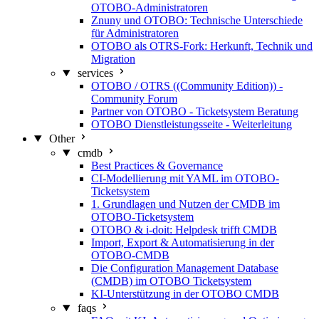
OTOBO-Administratoren
Znuny und OTOBO: Technische Unterschiede
für Administratoren
OTOBO als OTRS-Fork: Herkunft, Technik und
Migration
services
OTOBO / OTRS ((Community Edition)) -
Community Forum
Partner von OTOBO - Ticketsystem Beratung
OTOBO Dienstleistungsseite - Weiterleitung
Other
cmdb
Best Practices & Governance
CI-Modellierung mit YAML im OTOBO-
Ticketsystem
1. Grundlagen und Nutzen der CMDB im
OTOBO-Ticketsystem
OTOBO & i-doit: Helpdesk trifft CMDB
Import, Export & Automatisierung in der
OTOBO-CMDB
Die Configuration Management Database
(CMDB) im OTOBO Ticketsystem
KI-Unterstützung in der OTOBO CMDB
faqs