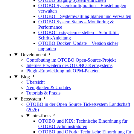
OTOBO Staging-System einrichten
OTOBO Systemkonfiguration – Einstellungen
verwalten
OTOBO – Systemwartung planen und verwalten
OTOBO System Status – Monitoring &
Performance
OTOBO Testsystem erstellen – Schritt-für-
Schritt-Anleitung
OTOBO Docker–Update – Version sicher
upgraden
Development
Contributing im OTOBO Open-Source-Projekt
Internes Erweitern des OTOBO-Kernsystems
Plugin-Entwicklung mit OPM-Paketen
Blog
Übersicht
Neuigkeiten & Updates
Tutorials & Praxis
Ecosystem
OTOBO in der Open-Source-Ticketsystem-Landschaft
(2026)
otrs-forks
OTOBO und KIX: Technische Einordnung für
OTOBO-Administratoren
OTOBO und OFork: Technische Einordnung für