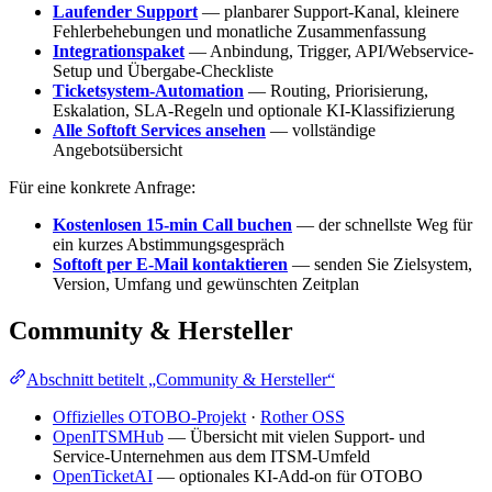
Laufender Support
— planbarer Support-Kanal, kleinere
Fehlerbehebungen und monatliche Zusammenfassung
Integrationspaket
— Anbindung, Trigger, API/Webservice-
Setup und Übergabe-Checkliste
Ticketsystem-Automation
— Routing, Priorisierung,
Eskalation, SLA-Regeln und optionale KI-Klassifizierung
Alle Softoft Services ansehen
— vollständige
Angebotsübersicht
Für eine konkrete Anfrage:
Kostenlosen 15-min Call buchen
— der schnellste Weg für
ein kurzes Abstimmungsgespräch
Softoft per E-Mail kontaktieren
— senden Sie Zielsystem,
Version, Umfang und gewünschten Zeitplan
Community & Hersteller
Abschnitt betitelt „Community & Hersteller“
Offizielles OTOBO-Projekt
·
Rother OSS
OpenITSMHub
— Übersicht mit vielen Support- und
Service-Unternehmen aus dem ITSM-Umfeld
OpenTicketAI
— optionales KI-Add-on für OTOBO