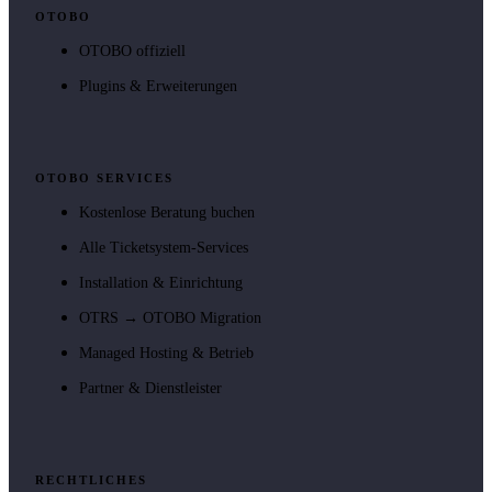
OTOBO
OTOBO offiziell
Plugins & Erweiterungen
OTOBO SERVICES
Kostenlose Beratung buchen
Alle Ticketsystem-Services
Installation & Einrichtung
OTRS → OTOBO Migration
Managed Hosting & Betrieb
Partner & Dienstleister
RECHTLICHES