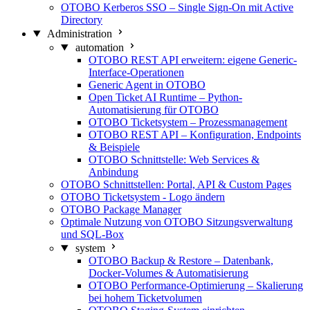
OTOBO Kerberos SSO – Single Sign-On mit Active
Directory
Administration
automation
OTOBO REST API erweitern: eigene Generic-
Interface-Operationen
Generic Agent in OTOBO
Open Ticket AI Runtime – Python-
Automatisierung für OTOBO
OTOBO Ticketsystem – Prozessmanagement
OTOBO REST API – Konfiguration, Endpoints
& Beispiele
OTOBO Schnittstelle: Web Services &
Anbindung
OTOBO Schnittstellen: Portal, API & Custom Pages
OTOBO Ticketsystem - Logo ändern
OTOBO Package Manager
Optimale Nutzung von OTOBO Sitzungsverwaltung
und SQL-Box
system
OTOBO Backup & Restore – Datenbank,
Docker-Volumes & Automatisierung
OTOBO Performance-Optimierung – Skalierung
bei hohem Ticketvolumen