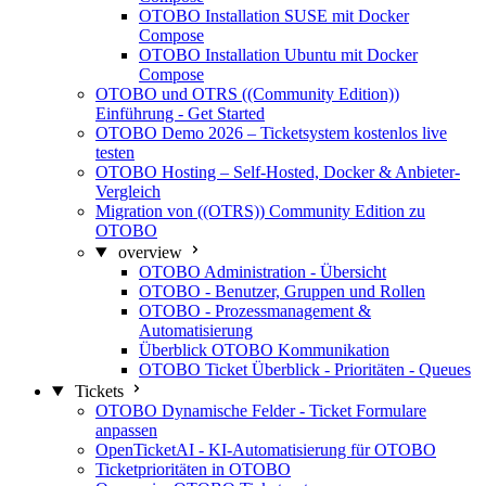
OTOBO Installation SUSE mit Docker
Compose
OTOBO Installation Ubuntu mit Docker
Compose
OTOBO und OTRS ((Community Edition))
Einführung - Get Started
OTOBO Demo 2026 – Ticketsystem kostenlos live
testen
OTOBO Hosting – Self-Hosted, Docker & Anbieter-
Vergleich
Migration von ((OTRS)) Community Edition zu
OTOBO
overview
OTOBO Administration - Übersicht
OTOBO - Benutzer, Gruppen und Rollen
OTOBO - Prozessmanagement &
Automatisierung
Überblick OTOBO Kommunikation
OTOBO Ticket Überblick - Prioritäten - Queues
Tickets
OTOBO Dynamische Felder - Ticket Formulare
anpassen
OpenTicketAI - KI-Automatisierung für OTOBO
Ticketprioritäten in OTOBO